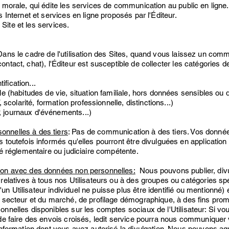
 morale, qui édite les services de communication au public en ligne.
 Internet et services en ligne proposés par l'Éditeur.
e Site et les services.
ns le cadre de l'utilisation des Sites, quand vous laissez un comme
contact
, chat
), l'Éditeur est susceptible de collecter les catégories
ification...
le (habitudes de vie, situation familiale, hors données sensibles 
 scolarité, formation professionnelle, distinctions...)
 journaux d'événements...)
nnelles à des tiers
: Pas de communication à des tiers. Vos données
 toutefois informés qu'elles pourront être divulguées en application 
té réglementaire ou judiciaire compétente.
ion avec des données non personnelles:
Nous pouvons publier, divul
relatives à tous nos Utilisateurs ou à des groupes ou catégories spé
 Utilisateur individuel ne puisse plus être identifié ou mentionné) 
 secteur et du marché, de profilage démographique, à des fins promo
nelles disponibles sur les comptes sociaux de l'Utilisateur: Si v
de faire des envois croisés, ledit service pourra nous communiquer v
information dont vous avez autorisé la divulgation. Nous pouvons ag