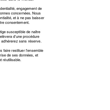
identialité, engagement de
ersonnes concernées. Nous
tialité, et à ne pas baisser
otre consentement.
ige susceptible de naître
 relèvera d'une procédure
s adhérerez sans réserve.
s faire restituer l'ensemble
trise de ses données, et
 réutilisable.