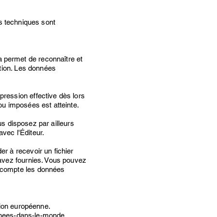
 techniques sont
a
permet de reconnaître et
ation. Les données
ression effective dès lors
ou imposées est atteinte.
us disposez par ailleurs
vec l'Éditeur.
r à recevoir un fichier
 avez fournies. Vous pouvez
 compte les données
nion européenne.
nees-dans-le-monde.