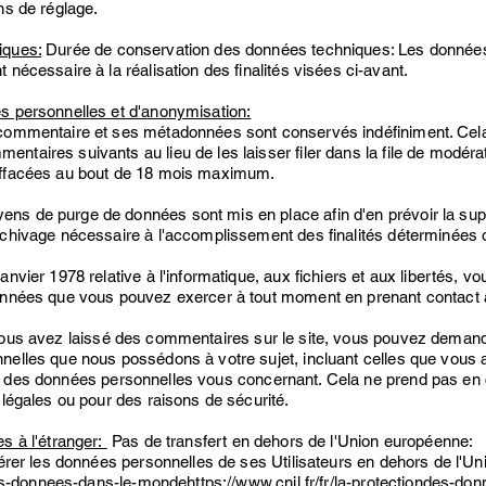
ns de réglage.
iques:
Durée de conservation des données techniques: Les données
nécessaire à la réalisation des finalités visées ci-avant.
s personnelles et d'anonymisation:
 commentaire et ses métadonnées sont conservés indéfiniment.
Cel
taires suivants au lieu de les laisser filer dans la file de modér
effacées au bout de 18 mois maximum.
s de purge de données sont mis en place afin d'en prévoir la supp
rchivage nécessaire à l'accomplissement des finalités déterminées 
nvier 1978 relative à l'informatique, aux fichiers et aux libertés, vo
onnées que vous pouvez exercer à tout moment en prenant contact a
ous avez laissé des commentaires sur le site, vous pouvez demande
nelles que nous possédons à votre sujet, incluant celles que vous
des données personnelles vous concernant. Cela ne prend pas en
 légales ou pour des raisons de sécurité.
s à l'étranger:
Pas de transfert en dehors de l'Union européenne:
rer les données personnelles de ses Utilisateurs en dehors de l'U
des-donnees-dans-le-mondehttps://www.cnil.fr/fr/la-protection
des-don