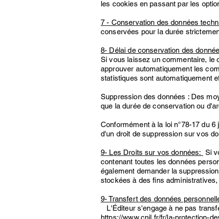
les cookies en passant par les optio
7 - Conservation des données techn
conservées pour la durée strictement 
8- Délai de conservation des donnée
Si vous laissez un commentaire, le
approuver automatiquement les commen
statistiques sont automatiquement 
Suppression des données : Des moyen
que la durée de conservation ou d'a
Conformément à la loi n°78-17 du 6 ja
d'un droit de suppression sur vos d
9- Les Droits sur vos données:
Si v
contenant toutes les données person
également demander la
suppression
stockées à des fins administratives,
9- Transfert des données personnelle
L'Éditeur s'engage à ne pas transfé
https://www.cnil.fr/fr/la-protection-